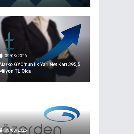
09/08/2026
Alarko GYO'nun Ilk Yarı Net Karı 395,5
Milyon TL Oldu
09/08/2026