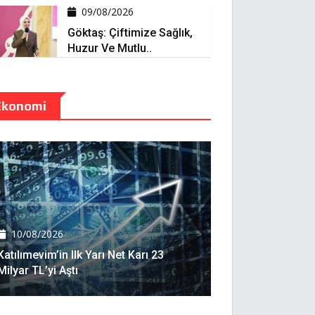
09/08/2026
Göktaş: Çiftimize Sağlık,
Huzur Ve Mutlu..
Ekonomi
10/08/2026
Katılımevim’in Ilk Yarı Net Karı 23
Milyar TL’yi Aştı