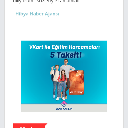
diliyorum." sözleriyle tamamladı.
Hibya Haber Ajansı